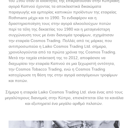
του 1950 όταν οι ιδιοκτήτες της επικρατούσαν στην Κυπριακή
αγορά Καπνού έχοντας τα αποκλειστικά δικαιώματα
παραγωγής και εμπορίας καπνικών προϊόντων της εταιρείας
Rothmans μέχρι και το 1990. Το ενδιαφέρον και η
δραστηριοποίηση τους στην αγορά αλκοολούχων ποτών
περί τα τέλη της δεκαετίας του 1980 και η μεταγενέστερη
συγχώνευση τους με έναν διανομέα τροφίμων, σχημάτισαν
την εταιρεία Cosmos Trading. Πολλές από τις μάρκες που
αντιπροσωπεύει η Laiko Cosmos Trading Ltd. σήμερα,
χρονολογούνται από τα πρώτα χρόνια της Cosmos Trading.
Μετά την ταχεία επέκτασή της το 2012, αποφάσισε να
διαχωρίσει την εταιρεία Καπνού σε μια ξεχωριστή οντότητα,
την Cosmos Tobacco Trading, ενώ η Cosmos Trading
κατοχύρωσε τη θέση της στην αγορά εισαγόμενων τροφίμων
και ποτών.
Σήμερα η εταιρεία Laiko Cosmos Trading Ltd. είναι ένας από τους
μεγαλύτερους διανομείς στην Κύπρο, επισκέπτεται όλα τα κανάλια
και εξυπηρετεί ένα μεγάλο αριθμό πελατών.