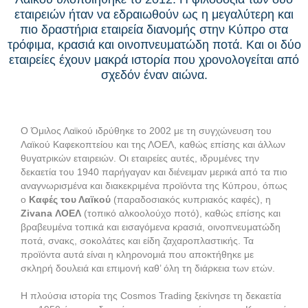
εταιρειών ήταν να εδραιωθούν ως η μεγαλύτερη και
πιο δραστήρια εταιρεία διανομής στην Κύπρο στα
τρόφιμα, κρασιά και οινοπνευματώδη ποτά. Και οι δύο
εταιρείες έχουν μακρά ιστορία που χρονολογείται από
σχεδόν έναν αιώνα.
Ο Όμιλος Λαϊκού ιδρύθηκε το 2002 με τη συγχώνευση του
Λαϊκού Καφεκοπτείου και της ΛΟΕΛ, καθώς επίσης και άλλων
θυγατρικών εταιρειών. Οι εταιρείες αυτές, ιδρυμένες την
δεκαετία του 1940 παρήγαγαν και διένειμαν μερικά από τα πιο
αναγνωρισμένα και διακεκριμένα προϊόντα της Κύπρου, όπως
ο
Καφές του Λαϊκού
(παραδοσιακός κυπριακός καφές), η
Zivana ΛΟΕΛ
(τοπικό αλκοολούχο ποτό), καθώς επίσης και
βραβευμένα τοπικά και εισαγόμενα κρασιά, οινοπνευματώδη
ποτά, σνακς, σοκολάτες και είδη ζαχαροπλαστικής. Τα
προϊόντα αυτά είναι η κληρονομιά που αποκτήθηκε με
σκληρή δουλειά και επιμονή καθ’ όλη τη διάρκεια των ετών.
Η πλούσια ιστορία της Cosmos Trading ξεκίνησε τη δεκαετία