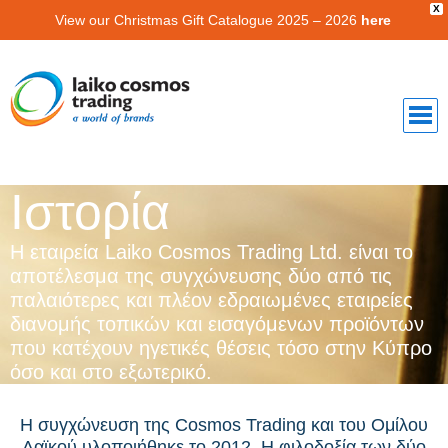
X
View our Christmas Gift Catalogue 2025 – 2026
here
Ιστορία
Η εταιρεία Laiko Cosmos Trading Ltd. είναι το
αποτέλεσμα της συγχώνευσης δύο από τις
παλαιότερες και πλέον εδραιωμένες εταιρείες
διανομής τοπικών και εισαγόμενων προϊόντων
που κατέχουν ηγετικές θέσεις τόσο στην Κύπρο
όσο και στο εξωτερικό.
Η συγχώνευση της Cosmos Trading και του Ομίλου
Λαϊκού υλοποιήθηκε το 2012. Η φιλοδοξία των δύο